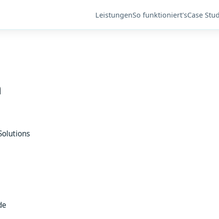
Leistungen
So funktioniert's
Case Stud
m
olutions
de