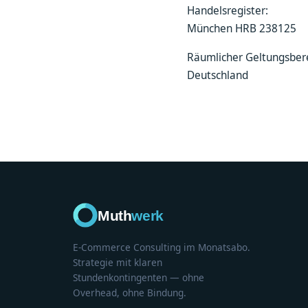
Handelsregister:
München HRB 238125
Räumlicher Geltungsbere
Deutschland
Muth
werk
E-Commerce Consulting im Monatsabo.
Strategie mit klaren
Stundenkontingenten — ohne
Overhead, ohne Bindung.