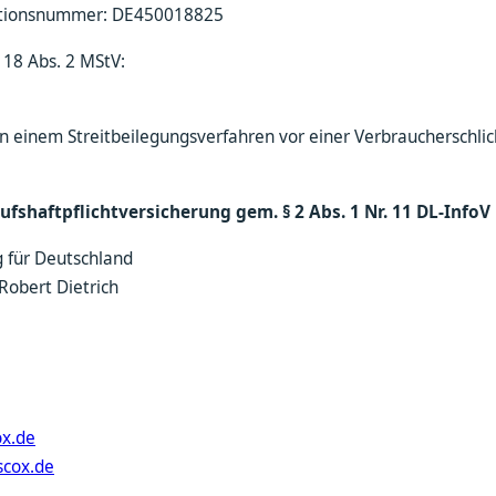
kationsnummer: DE450018825
§ 18 Abs. 2 MStV:
an einem Streitbeilegungsverfahren vor einer Verbraucherschli
fshaftpflichtversicherung gem. § 2 Abs. 1 Nr. 11 DL-InfoV
g für Deutschland
Robert Dietrich
1
ox.de
scox.de