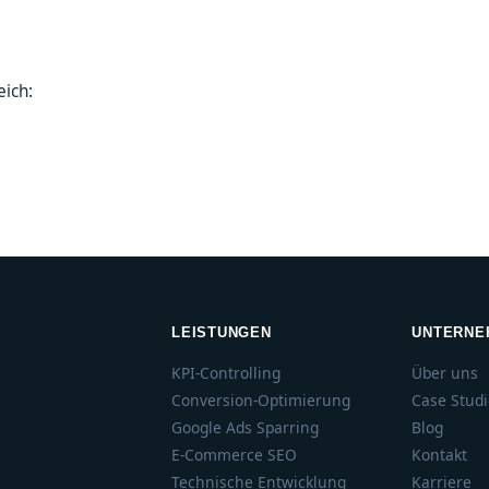
ich:
LEISTUNGEN
UNTERNE
KPI-Controlling
Über uns
Conversion-Optimierung
Case Stud
Google Ads Sparring
Blog
E-Commerce SEO
Kontakt
Technische Entwicklung
Karriere