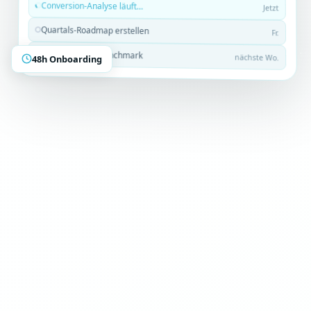
Conversion-Analyse läuft…
Jetzt
Quartals-Roadmap erstellen
Fr.
Wettbewerber-Benchmark
48h Onboarding
nächste Wo.