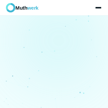
Muth
werk