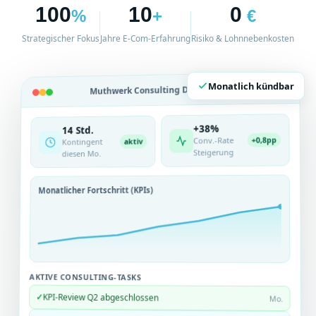
100
10
0
%
+
€
Strategischer Fokus
Jahre E-Com-Erfahrung
Risiko & Lohnnebenkosten
Monatlich kündbar
Live
Muthwerk Consulting Dashboard
+38%
14 Std.
Conv.-Rate
+0,8pp
Kontingent
aktiv
Steigerung
diesen Mo.
Monatlicher Fortschritt (KPIs)
AKTIVE CONSULTING-TASKS
✓
KPI-Review Q2 abgeschlossen
Mo.