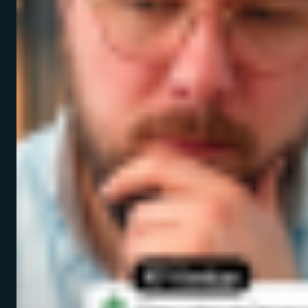
LEISTUNGEN
KPI-Controlling
Conversion-Optimierung
Google Ads Sparring
E-Commerce SEO
Technische Entwicklung
UNTERNEHMEN
Über uns
Case Studies
Blog
Kontakt
Karriere
RECHTLICHES