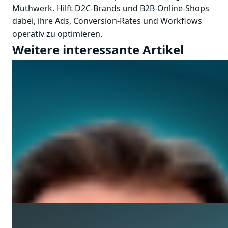
Muthwerk. Hilft D2C-Brands und B2B-Online-Shops
dabei, ihre Ads, Conversion-Rates und Workflows
operativ zu optimieren.
Weitere interessante Artikel
Umsatz steigern
3 Min. Lesezeit
·
15. Juli 2026
Mehr Umsatz im Online-Shop erzielen: 5
erprobte Hebel für D2C-Brands
Weiterlesen
E-Commerce Strategien