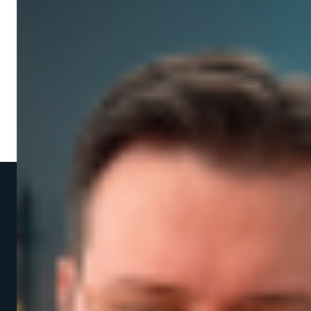
3 Min. Lesezeit
·
30. Juli 2026
Warum ein Onlineshop ohne klare E-
Commerce-Strategie kaum wachsen kann
Weiterlesen
Muth
werk
E-Commerce Consulting im Monatsabo.
Strategie mit klaren
Stundenkontingenten — ohne
Overhead, ohne Bindung.