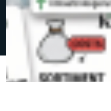
Impressum
Datenschutzerklärung
AGB
* Endpreis, kein Ausweis von Umsatzsteuer gemäß § 19 UStG.
© 2026 Muthwerk. Alle Rechte vorbehalten.
E-Commerce Consulting im Abo
DACH