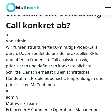
1 Min. Lesezeit
·
05. Juli 2026
·
ALLGEMEIN
Muth
werk
Wie läuft ein Consulting-
Call konkret ab?
a
Von admin
Wir führen strukturierte 60-minütige Video-Calls
durch. Davor sendet du uns deine aktuellen KPIs
und offenen Fragen. Im Call analysieren wir,
priorisieren und definieren konkrete nächste
Schritte. Danach erhältst du ein schriftliches
Handout mit Problemübersicht, Empfehlungen und
priorisierten Maßnahmen.
a
admin
Muthwerk Team
Erfahrener E-Commerce Operations Manager bei